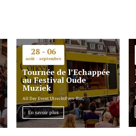
28 - 06
août - septembre
Tournée de l’Echappée
au Festival Oude
Muziek
All Day Event
Utrecht
Pays-Bas,
En savoir plus