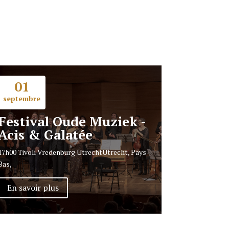
01
septembre
Festival Oude Muziek -
Acis & Galatée
17h00
Tivoli Vredenburg Utrecht
Utrecht, Pays-
Bas,
En savoir plus