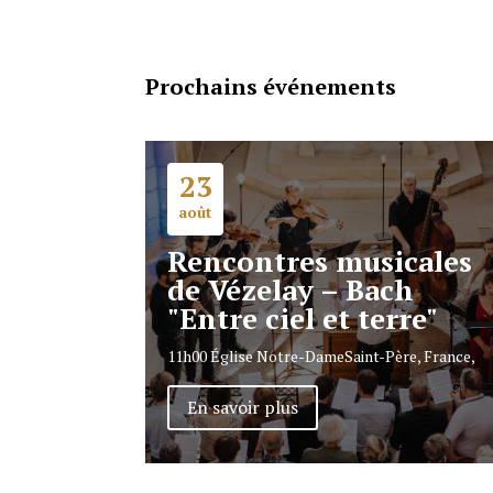
Prochains événements
23
août
Rencontres musicales
de Vézelay – Bach
"Entre ciel et terre"
11h00
Église Notre-Dame
Saint-Père, France,
En savoir plus