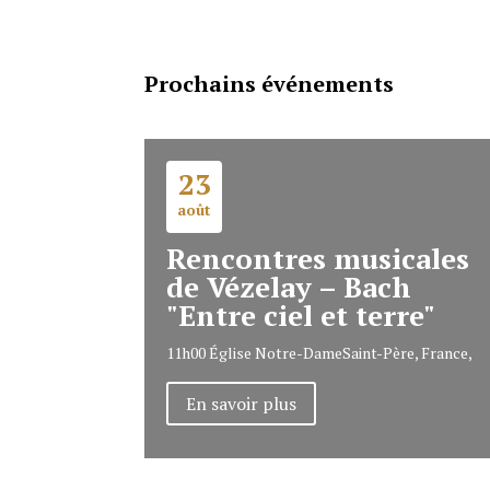
Prochains événements
23
août
Rencontres musicales
de Vézelay – Bach
"Entre ciel et terre"
11h00
Église Notre-Dame
Saint-Père, France,
En savoir plus