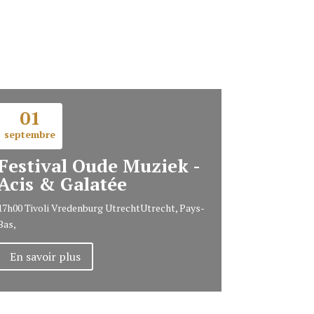
01
septembre
Festival Oude Muziek -
Acis & Galatée
17h00
Tivoli Vredenburg Utrecht
Utrecht, Pays-
Bas,
En savoir plus