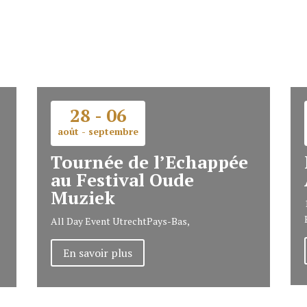
28 - 06
août - septembre
Tournée de l’Echappée
au Festival Oude
Muziek
All Day Event
Utrecht
Pays-Bas,
En savoir plus