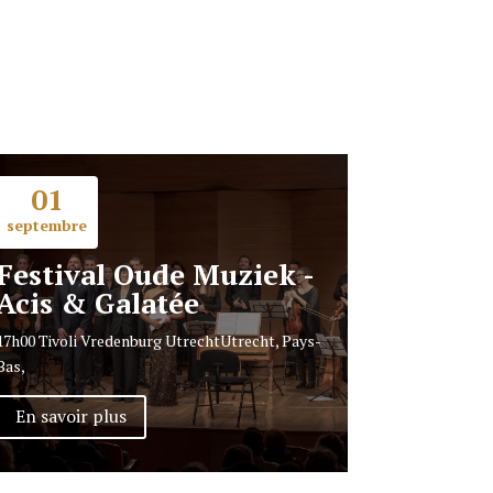
01
septembre
Festival Oude Muziek -
Acis & Galatée
17h00
Tivoli Vredenburg Utrecht
Utrecht, Pays-
Bas,
En savoir plus