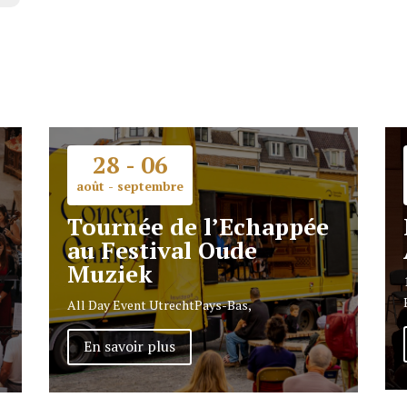
28 - 06
août - septembre
Tournée de l’Echappée
au Festival Oude
Muziek
All Day Event
Utrecht
Pays-Bas,
En savoir plus