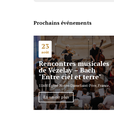
Prochains événements
23
août
Rencontres musicales
de Vézelay – Bach
"Entre ciel et terre"
11h00
Église Notre-Dame
Saint-Père, France,
En savoir plus