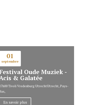
01
septembre
Festival Oude Muziek -
Acis & Galatée
17h00
Tivoli Vredenburg Utrecht
Utrecht, Pays-
Bas,
En savoir plus