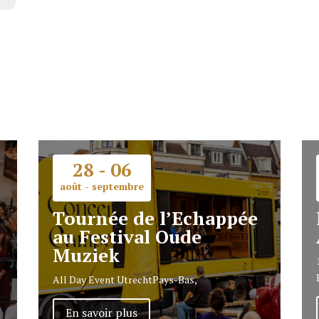
28 - 06
août - septembre
Tournée de l’Echappée
au Festival Oude
Muziek
All Day Event
Utrecht
Pays-Bas,
En savoir plus