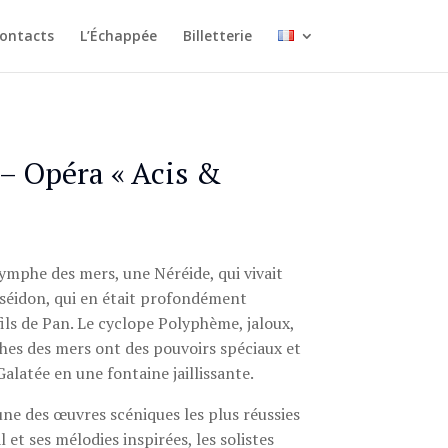
ontacts
L’Échappée
Billetterie
– Opéra « Acis &
nymphe des mers, une Néréide, qui vivait
Poséidon, qui en était profondément
fils de Pan. Le cyclope Polyphème, jaloux,
hes des mers ont des pouvoirs spéciaux et
alatée en une fontaine jaillissante.
une des œuvres scéniques les plus réussies
t ses mélodies inspirées, les solistes