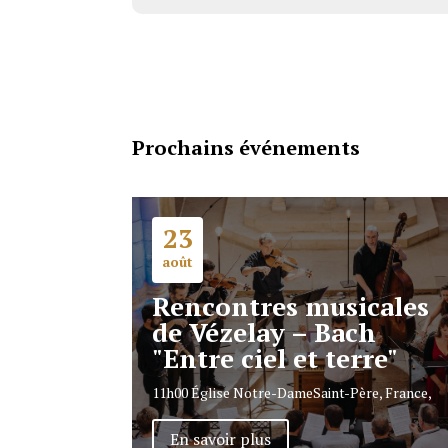
Prochains événements
23
août
Rencontres musicales
de Vézelay – Bach
"Entre ciel et terre"
11h00
Église Notre-Dame
Saint-Père, France,
En savoir plus