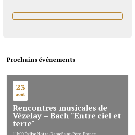
Prochains événements
23
août
Rencontres musicales de
Vézelay – Bach "Entre ciel et
terre"
11h00
Église Notre-Dame
Saint-Père, France,